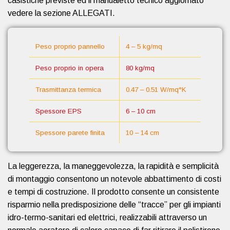
casistiche previste ed il manualetto tecnico aggiornato
vedere la sezione ALLEGATI.
Peso proprio pannello
4 – 5 kg/mq
Peso proprio in opera
80 kg/mq
Trasmittanza termica
0.47 – 0.51 W/mq°K
Spessore EPS
6 – 10 cm
Spessore parete finita
10 – 14 cm
La leggerezza, la maneggevolezza, la rapidità e semplicità
di montaggio consentono un notevole abbattimento di costi
e tempi di costruzione. Il prodotto consente un consistente
risparmio nella predisposizione delle “tracce” per gli impianti
idro-termo-sanitari ed elettrici, realizzabili attraverso un