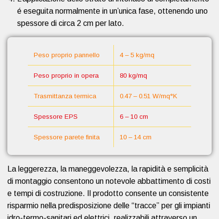
é eseguita normalmente in un’unica fase, ottenendo uno
spessore di circa 2 cm per lato.
Peso proprio pannello
4 – 5 kg/mq
Peso proprio in opera
80 kg/mq
Trasmittanza termica
0.47 – 0.51 W/mq°K
Spessore EPS
6 – 10 cm
Spessore parete finita
10 – 14 cm
La leggerezza, la maneggevolezza, la rapidità e semplicità
di montaggio consentono un notevole abbattimento di costi
e tempi di costruzione. Il prodotto consente un consistente
risparmio nella predisposizione delle “tracce” per gli impianti
idro-termo-sanitari ed elettrici, realizzabili attraverso un