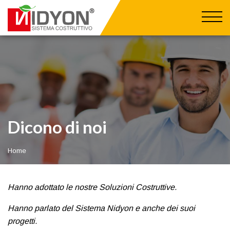
Salta
al
contenuto
0549 901005
commerciale@nidyon.com
principale
AZIENDA
Chi siamo
VANTAGGI
Dicono di noi
Sismoresistenza
REALIZZAZIONI
Nidyon Training
Sostenibilità
ESTERO
Dicono di noi
Protezione
Nidyon all'estero
Rapidità
AREA TECNICA
Impianti
Coibentazione
Home
Prodotti
MAGAZINE
Flessibilità
Area Download
News
FAQ
Eventi
Hanno adottato le nostre Soluzioni Costruttive.
CONTATTI
Case History
Hanno parlato del Sistema Nidyon e anche dei suoi
Press
progetti.