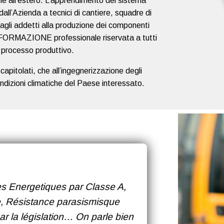
che all’estero. L’apprendimento del sistema
all’Azienda a tecnici di cantiere, squadre di
 agli addetti alla produzione dei componenti
 la FORMAZIONE professionale riservata a tutti
el processo produttivo.
apitolati, che all’ingegnerizzazione degli
ndizioni climatiche del Paese interessato.
es Energetiques par Classe A,
e, Résistance parasismisque
r la législation… On parle bien