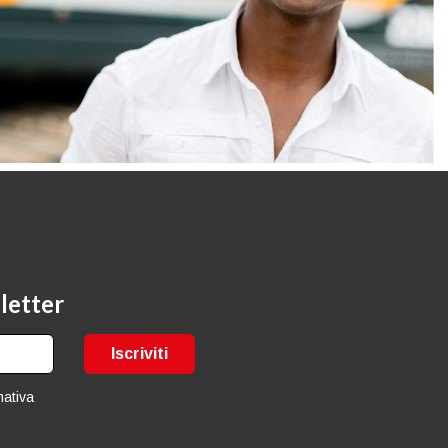
sletter
Iscriviti
mativa