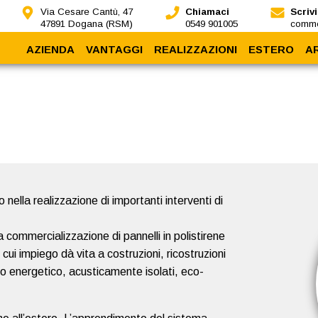
Via Cesare Cantù, 47
Chiamaci
Scrivi
47891 Dogana (RSM)
0549 901005
comme
AZIENDA
VANTAGGI
REALIZZAZIONI
ESTERO
A
Chi siamo
Sismoresistenza
Nidyon all'estero
Dicono di noi
Sostenibilità
Impianti
A
Nidyon Training
Protezione
Rapidità
Coibentazione
Flessibilità
nella realizzazione di importanti interventi di
 commercializzazione di pannelli in polistirene
 cui impiego dà vita a costruzioni, ricostruzioni
mo energetico, acusticamente isolati, eco-