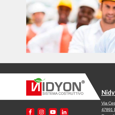
Nidy
Via Ces
47891 