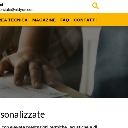
ci
rciale@nidyon.com
REA TECNICA
MAGAZINE
FAQ
CONTATTI
Prodotti
News
rea Download
Eventi
Case History
Press
rsonalizzate
e, con elevate prestazioni termiche, acustiche e di