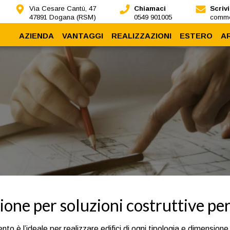
Via Cesare Cantù, 47
Chiamaci
Scrivi
47891 Dogana (RSM)
0549 901005
comme
AZIENDA
VANTAGGI
REALIZZAZIONI
ESTERO
A
Chi siamo
Sismoresistenza
Nidyon all'estero
Dicono di noi
Sostenibilità
Impianti
A
Nidyon Training
Protezione
Rapidità
Coibentazione
Flessibilità
zione per soluzioni costruttive pe
nto è l’ideale per realizzare edifici di ogni tipologia e dimension