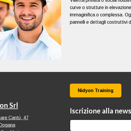
Villetta privata o social housi
curve o strutture in elevazion
immaginifica o complessa. Ogn
pannelli e dettagli costruttiv
Nidyon Training
on Srl
Iscrizione alla new
are Cantù, 47
Dogana